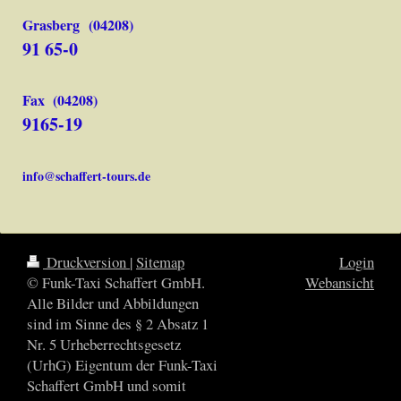
Grasberg (04208)
91 65-0
Fax (04208)
9165-19
info@schaffert-tours.de
Druckversion
|
Sitemap
Login
© Funk-Taxi Schaffert GmbH.
Webansicht
Alle Bilder und Abbildungen
sind im Sinne des § 2 Absatz 1
Nr. 5 Urheberrechtsgesetz
(UrhG) Eigentum der Funk-Taxi
Schaffert GmbH und somit