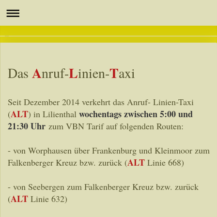
A
L
T
Das
nruf-
inien-
axi
Seit Dezember 2014 verkehrt das Anruf- Linien-Taxi
ALT
wochentags zwischen 5:00 und
(
) in Lilienthal
21:30 Uhr
zum VBN Tarif auf folgenden Routen:
- von Worphausen über Frankenburg und Kleinmoor zum
ALT
Falkenberger Kreuz bzw. zurück (
Linie 668)
- von Seebergen zum Falkenberger Kreuz bzw. zurück
ALT
(
Linie 632)