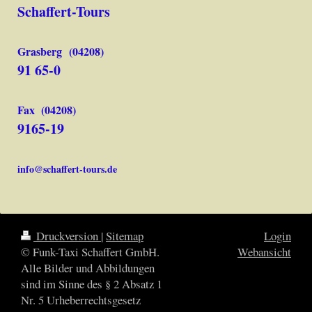
Schaffert-Tours
Grasberg (04208)
91 65-0
Fax (04208)
9165-19
info@schaffert-tours.de
Druckversion
|
Sitemap
Login
© Funk-Taxi Schaffert GmbH.
Webansicht
Alle Bilder und Abbildungen
sind im Sinne des § 2 Absatz 1
Nr. 5 Urheberrechtsgesetz