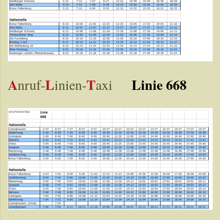
A
L
T
Linie 668
nruf-
inien-
axi