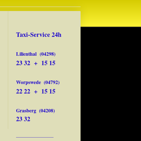
Taxi-Service 24h
Lilienthal
(04298)
23 32 + 15 15
Worpswede
(04792)
22 22 + 15 15
Grasberg
(04208)
23 32
_________________