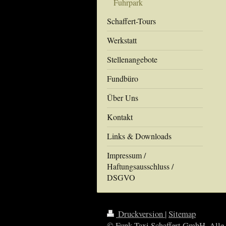
Fuhrpark
Schaffert-Tours
Werkstatt
Stellenangebote
Fundbüro
Über Uns
Kontakt
Links & Downloads
Impressum /
Haftungsausschluss /
DSGVO
Druckversion
|
Sitemap
© Funk-Taxi Schaffert GmbH. Alle 