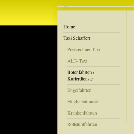
Home
Taxi Schaffert
Preisrechner Taxi
ALT- Taxi
Botenfahrten /
Kurierdienste
Engelfahrten
Flughafentransfer
Krankenfahrten
Rollstuhlfahrten