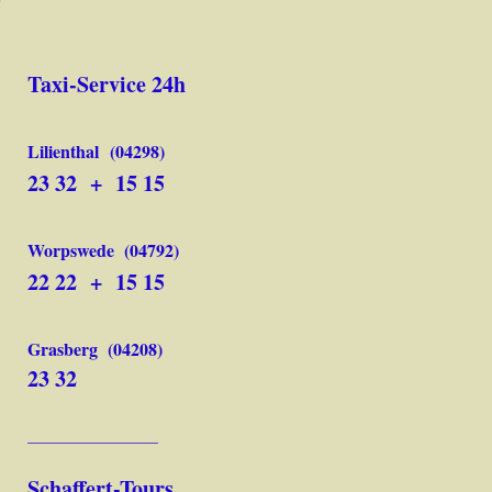
Taxi-Service 24h
Lilienthal
(04298)
23 32 + 15 15
Worpswede
(04792)
22 22 + 15 15
Grasberg
(04208)
23 32
_________________
Schaffert-Tours