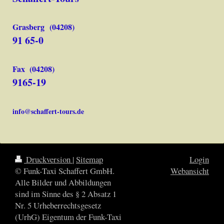
Grasberg (04208)
91 65-0
Fax (04208)
9165-19
info@schaffert-tours.de
Druckversion
|
Sitemap
Login
© Funk-Taxi Schaffert GmbH.
Webansicht
Alle Bilder und Abbildungen
sind im Sinne des § 2 Absatz 1
Nr. 5 Urheberrechtsgesetz
(UrhG) Eigentum der Funk-Taxi